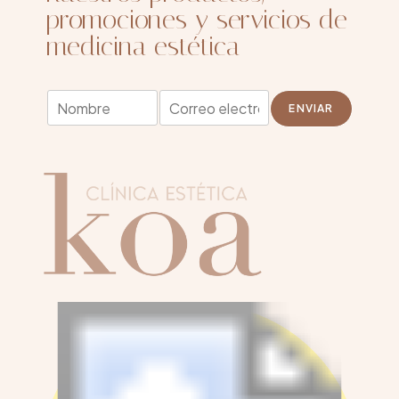
promociones y servicios de
medicina estética
N
E
ENVIAR
o
m
m
a
b
i
r
l
e
*
*