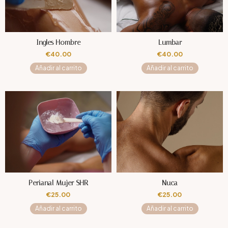
Ingles Hombre
Lumbar
€
40.00
€
40.00
Añadir al carrito
Añadir al carrito
Perianal Mujer SHR
Nuca
€
25.00
€
25.00
Añadir al carrito
Añadir al carrito