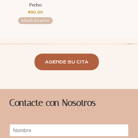
Pecho
€
50.00
Añadir al carrito
AGENDE SU CITA
Contacte con Nosotros
N
o