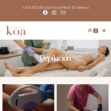
t. 633 422 240 | Sant Vicent Màrtir, 111, Valencia
0
Depilación