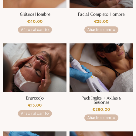
Glúteos Hombre
Facial Completo Hombre
€
40.00
€
25.00
Añadir al carrito
Añadir al carrito
Entrecejo
Pack Ingles + Axilas 6
Sesiones
€
15.00
€
280.00
Añadir al carrito
Añadir al carrito