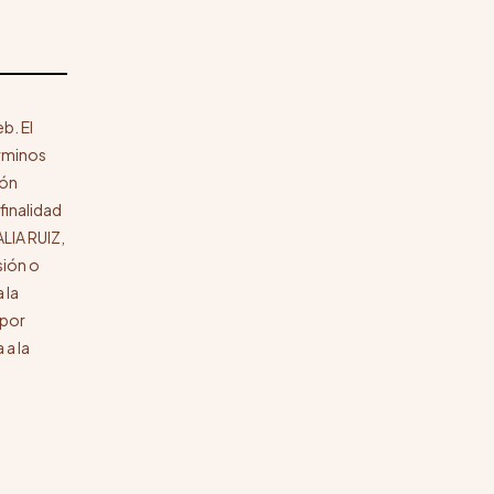
b. El
érminos
ión
finalidad
ALIA RUIZ,
sión o
 la
 por
 a la