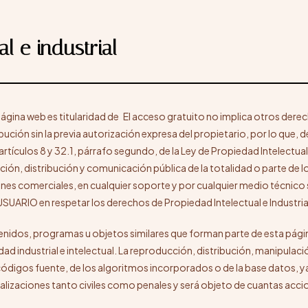
l e industrial
 página web es titularidad de El acceso gratuito no implica otros dere
bución sin la previa autorización expresa del propietario, por lo que, d
rtículos 8 y 32.1, párrafo segundo, de la Ley de Propiedad Intelectua
ón, distribución y comunicación pública de la totalidad o parte de l
nes comerciales, en cualquier soporte y por cualquier medio técnico s
UARIO en respetar los derechos de Propiedad Intelectual e Industria
enidos, programas u objetos similares que forman parte de esta pági
ad industrial e intelectual. La reproducción, distribución, manipulaci
ódigos fuente, de los algoritmos incorporados o de la base datos, y
enalizaciones tanto civiles como penales y será objeto de cuantas acc