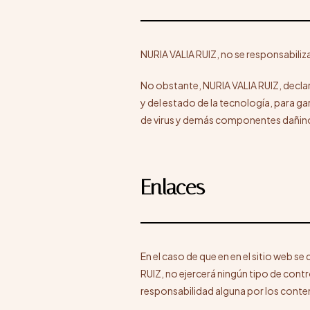
NURIA VALIA RUIZ, no se responsabiliza
No obstante, NURIA VALIA RUIZ, decla
y del estado de la tecnología, para ga
de virus y demás componentes dañinos
Enlaces
En el caso de que en en el sitio web se
RUIZ, no ejercerá ningún tipo de cont
responsabilidad alguna por los conten