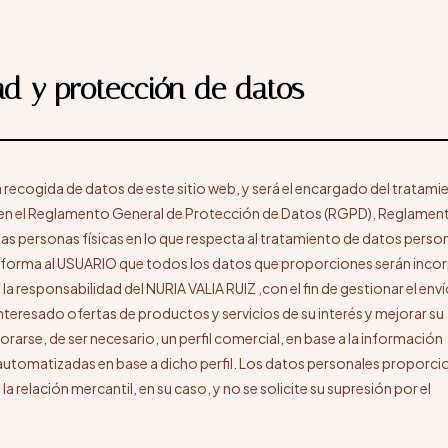
dad y protección de datos
a recogida de datos de este sitio web, y será el encargado del tratami
o en el Reglamento General de Protección de Datos (RGPD), Reglamen
las personas físicas en lo que respecta al tratamiento de datos person
se informa al USUARIO que todos los datos que proporciones serán inc
a responsabilidad del NURIA VALIA RUIZ ,con el fin de gestionar el enví
 interesado ofertas de productos y servicios de su interés y mejorar su
rarse, de ser necesario, un perfil comercial, en base a la información
 automatizadas en base a dicho perfil. Los datos personales proporc
 relación mercantil, en su caso, y no se solicite su supresión por el