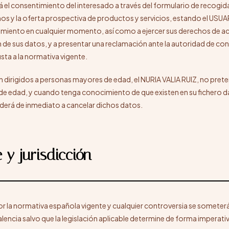
tará el consentimiento del interesado a través del formulario de recogid
os y la oferta prospectiva de productos y servicios, estando el USU
timiento en cualquier momento, así como a ejercer sus derechos de a
n de sus datos, y a presentar una reclamación ante la autoridad de contr
sta a la normativa vigente.
n dirigidos a personas mayores de edad, el NURIA VALIA RUIZ, no pret
e edad, y cuando tenga conocimiento de que existen en su fichero d
derá de inmediato a cancelar dichos datos.
e y jurisdicción
por la normativa española vigente y cualquier controversia se someterá
alencia salvo que la legislación aplicable determine de forma imperati