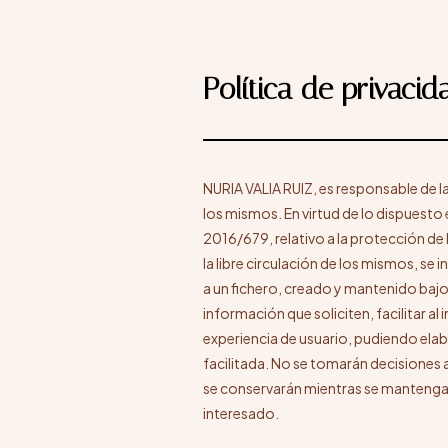
Política de privaci
NURIA VALIA RUIZ, es responsable de l
los mismos. En virtud de lo dispuest
2016/679, relativo a la protección de 
la libre circulación de los mismos, 
a un fichero, creado y mantenido bajo l
información que soliciten, facilitar al
experiencia de usuario, pudiendo elabo
facilitada. No se tomarán decisiones
se conservarán mientras se mantenga la
interesado.