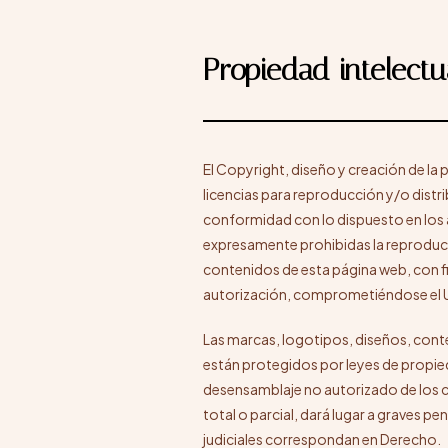
Propiedad intelectua
El Copyright, diseño y creación de la
licencias para reproducción y/o distri
conformidad con lo dispuesto en los a
expresamente prohibidas la reproducci
contenidos de esta página web, con fi
autorización, comprometiéndose el US
Las marcas, logotipos, diseños, cont
están protegidos por leyes de propied
desensamblaje no autorizado de los c
total o parcial, dará lugar a graves p
judiciales correspondan en Derecho.