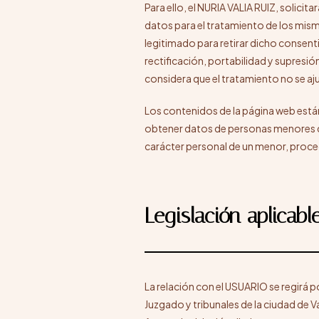
Para ello, el NURIA VALIA RUIZ, solici
datos para el tratamiento de los mism
legitimado para retirar dicho consen
rectificación, portabilidad y supresió
considera que el tratamiento no se aju
Los contenidos de la página web está
obtener datos de personas menores d
carácter personal de un menor, proce
Legislación aplicabl
La relación con el USUARIO se regirá 
Juzgado y tribunales de la ciudad de V