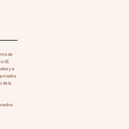
ento de
to UE
ales y a
orporados
o de la
ionados