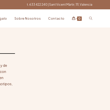
t. 633 422 240 | Sant Vicent Màrtir, 111, Valencia
egalo
Sobre Nosotros
Contacto
0
 y de
 con
 en
ogotipos,