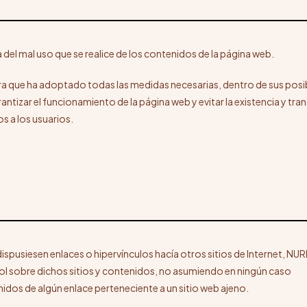
 del mal uso que se realice de los contenidos de la página web.
ra que ha adoptado todas las medidas necesarias, dentro de sus posi
rantizar el funcionamiento de la página web y evitar la existencia y tra
 a los usuarios.
 dispusiesen enlaces o hipervínculos hacía otros sitios de Internet, NUR
rol sobre dichos sitios y contenidos, no asumiendo en ningún caso
idos de algún enlace perteneciente a un sitio web ajeno.