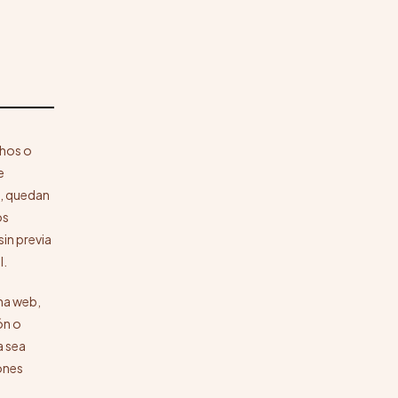
chos o
e
l, quedan
os
in previa
l.
na web,
ón o
a sea
iones