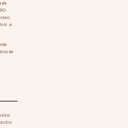
a de
ARIO
cceso,
ol , si
ende
atos de
 a los
va otro