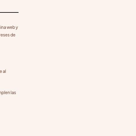
gina web y
reses de
e al
mplen las