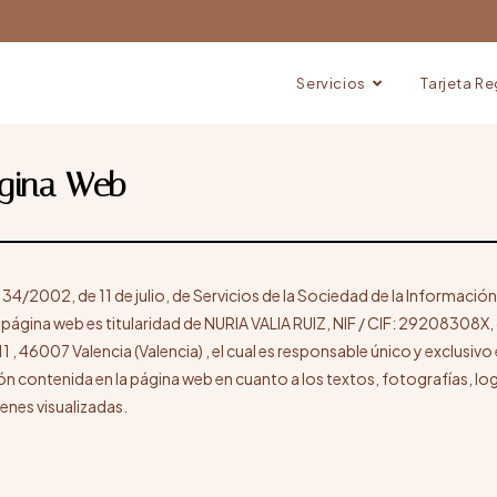
Servicios
Tarjeta R
ágina Web
y 34/2002, de 11 de julio, de Servicios de la Sociedad de la Información
 página web es titularidad de NURIA VALIA RUIZ, NIF / CIF: 29208308X,
11 , 46007 Valencia (Valencia) , el cual es responsable único y exclusivo
ión contenida en la página web en cuanto a los textos, fotografías, l
enes visualizadas.