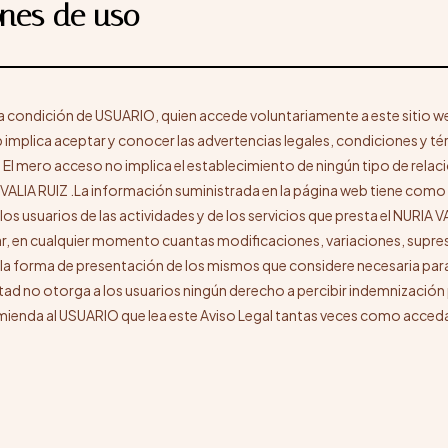
ones de uso
la condición de USUARIO, quien accede voluntariamente a este sitio we
 implica aceptar y conocer las advertencias legales, condiciones y t
 El mero acceso no implica el establecimiento de ningún tipo de relac
 VALIA RUIZ .La información suministrada en la página web tiene como 
los usuarios de las actividades y de los servicios que presta el NURIA V
uar, en cualquier momento cuantas modificaciones, variaciones, supre
 la forma de presentación de los mismos que considere necesaria para
ultad no otorga a los usuarios ningún derecho a percibir indemnización
omienda al USUARIO que lea este Aviso Legal tantas veces como acceda