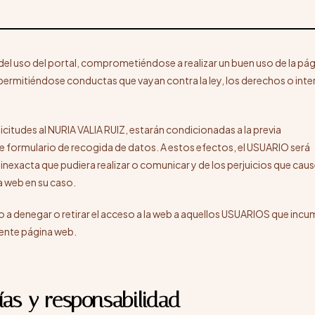
el uso del portal, comprometiéndose a realizar un buen uso de la pá
o permitiéndose conductas que vayan contra la ley, los derechos o inte
olicitudes al NURIA VALIA RUIZ, estarán condicionadas a la previa
formulario de recogida de datos. A estos efectos, el USUARIO será
inexacta que pudiera realizar o comunicar y de los perjuicios que caus
a web en su caso.
o a denegar o retirar el acceso a la web a aquellos USUARIOS que incu
sente página web.
ías y responsabilidad