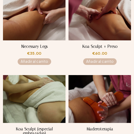
Necessary Legs
Koa Sculpt + Preso
€
35.00
€
60.00
Añadir al carrito
Añadir al carrito
Koa Sculpt (especial
Maderoterapia
embrazadas)