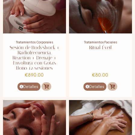
Tratamientos Corporales
Tratamientos Faciales
Sesión de Bodyshock +
Ritual Éveil
Radiofrecuencia,
Reaction + Drenaje +
Envoltura con Gotas
Bono 12 sesiones
€
890.00
€
80.00
Detalles
Detalles