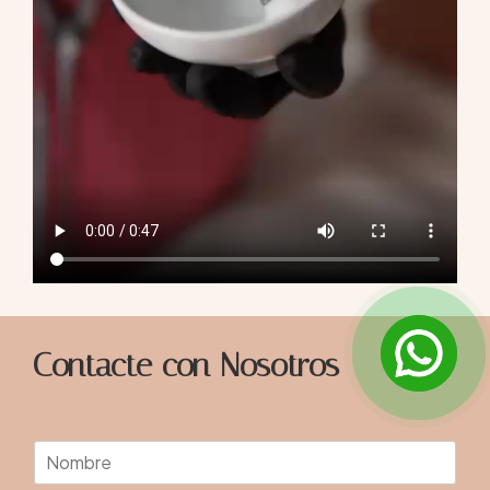
Contacte con Nosotros
N
o