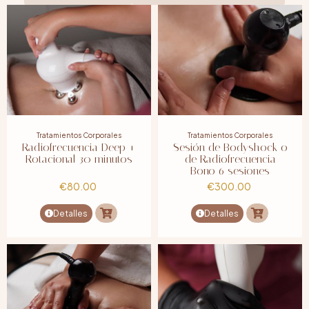
Tratamientos Corporales
Tratamientos Corporales
Radiofrecuencia Deep +
Sesión de Bodyshock o
Rotacional 30 minutos
de Radiofrecuencia
Bono 6 sesiones
€
80.00
€
300.00
Detalles
Detalles