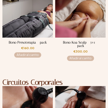
Bono Presoterapia – pack
Bono Koa Sculp – 5+1 –
pack
€
160.00
€
300.00
Añadir al carrito
Añadir al carrito
Circuitos Corporales