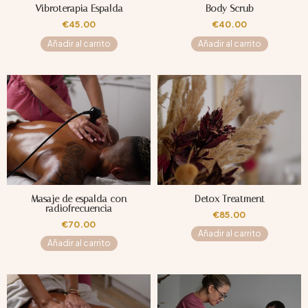
Vibroterapia Espalda
Body Scrub
€
45.00
€
40.00
Añadir al carrito
Añadir al carrito
Masaje de espalda con
Detox Treatment
radiofrecuencia
€
85.00
€
70.00
Añadir al carrito
Añadir al carrito