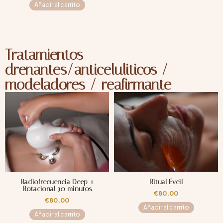
Añadir al carrito
Tratamientos
drenantes/anticeluliticos /
modeladores / reafirmante
Radiofrecuencia Deep +
Ritual Éveil
Rotacional 30 minutos
€
80.00
€
80.00
Añadir al carrito
Añadir al carrito