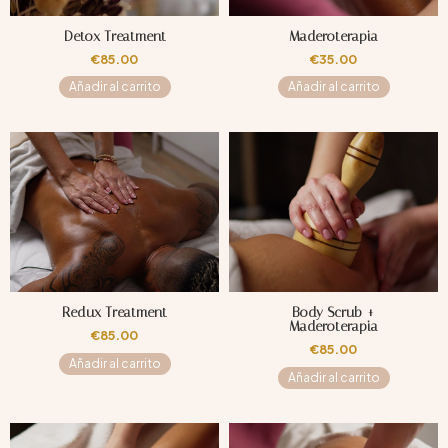
Detox Treatment
Maderoterapia
€
85.00
€
35.00
Añadir al carrito
Añadir al carrito
Redux Treatment
Body Scrub +
Maderoterapia
€
85.00
€
85.00
Añadir al carrito
Añadir al carrito