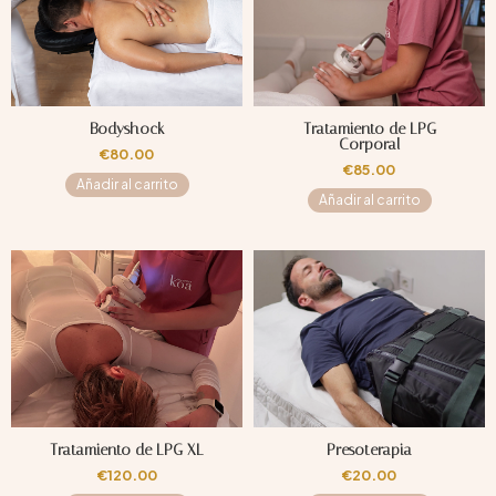
Bodyshock
Tratamiento de LPG
Corporal
€
80.00
€
85.00
Añadir al carrito
Añadir al carrito
Tratamiento de LPG XL
Presoterapia
€
120.00
€
20.00