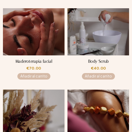
Maderoterapia facial
Body Scrub
€
70.00
€
40.00
Añadir al carrito
Añadir al carrito