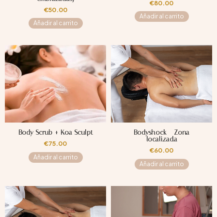
€
80.00
€
50.00
Añadir al carrito
Añadir al carrito
Body Scrub + Koa Sculpt
Bodyshock – Zona
localizada
€
75.00
€
60.00
Añadir al carrito
Añadir al carrito