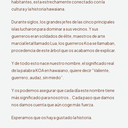
habitantes, esta estrechamente conectado con la
cultura y la historia hawaiana.
Durante siglos, los grandes jefes de las cinco principales
islas lucharon para dominar a sus vecinos. Y sus
guerreros eran soldados de élite, maestros de arte
marcial letal llamado Lua, los guerreros Koa se llamaban,
procedencia de este árbol que os acabamos de explicar.
Y de todo esto nace nuestro nombre, el significado real
de la palabra KOA en hawaiano, quiere decir “Valiente,
guerrero, audaz, sin miedo”.
Y os podemos asegurar que cada día este nombre tiene
más significado para nosotros… Cada paso que damos
nos damos cuenta que aún coge más fuerza.
Esperamos que os haya gustado la historia.