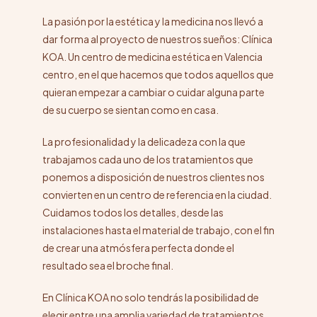
La pasión por la estética y la medicina nos llevó a
dar forma al proyecto de nuestros sueños: Clínica
KOA. Un
centro de medicina estética en Valencia
centro, en el que hacemos que todos aquellos que
quieran empezar a cambiar o cuidar alguna parte
de su cuerpo se sientan como en casa.
La profesionalidad y la delicadeza con la que
trabajamos cada uno de los tratamientos que
ponemos a disposición de nuestros clientes nos
convierten en un centro de referencia en la ciudad.
Cuidamos todos los detalles, desde las
instalaciones hasta el material de trabajo, con el fin
de crear una atmósfera perfecta donde el
resultado sea el broche final.
En Clínica KOA no solo tendrás la posibilidad de
elegir entre una amplia variedad de tratamientos