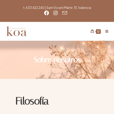
t. 633 422 240 | Sant Vicent Màrtir, 111, Valencia
0
Sobre nosotros
Filosofía