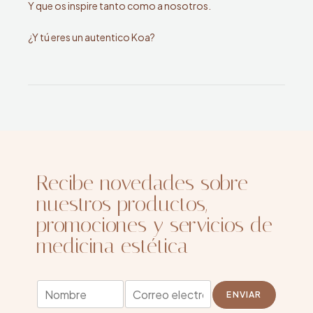
Y que os inspire tanto como a nosotros.
¿Y tú eres un autentico Koa?
Recibe novedades sobre
nuestros productos,
promociones y servicios de
medicina estética
N
N
E
o
ENVIAR
o
m
m