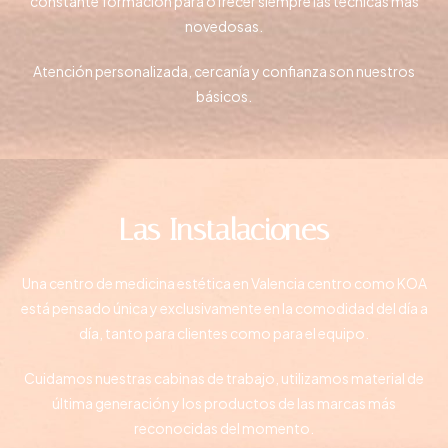
constante formación para ofrecer siempre las técnicas más
novedosas.
Atención personalizada, cercanía y confianza son nuestros
básicos.
Las Instalaciones
Una
centro de medicina estética en Valencia centro
como KOA
está pensado única y exclusivamente en la comodidad del día a
día, tanto para clientes como para el equipo.
Cuidamos nuestras cabinas de trabajo, utilizamos material de
última generación y los productos de las marcas más
reconocidas del momento.