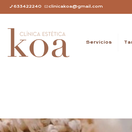
633422240
clinicakoa@gmail.com
Servicios
Ta