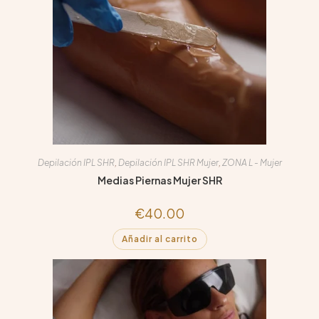
Depilación IPL SHR
,
Depilación IPL SHR Mujer
,
ZONA L - Mujer
Medias Piernas Mujer SHR
€
40.00
Añadir al carrito