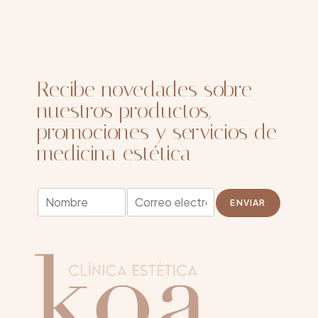
Recibe novedades sobre
nuestros productos,
promociones y servicios de
medicina estética
E
N
E
m
ENVIAR
o
m
a
m
a
i
b
i
l
r
l
*
e
*
*
*