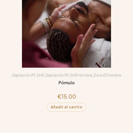
Depilación IPL SHR
,
Depilación IPL SHR Hombre
,
Zona XS hombre
Pómulo
€
15.00
Añadir al carrito