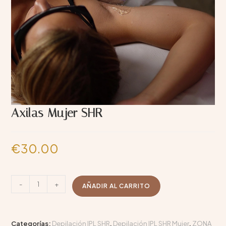
Axilas Mujer SHR
€
30.00
-
+
AÑADIR AL CARRITO
Categorías:
Depilación IPL SHR
,
Depilación IPL SHR Mujer
,
ZONA