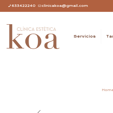
633422240
clinicakoa@gmail.com
Servicios
Ta
Hom