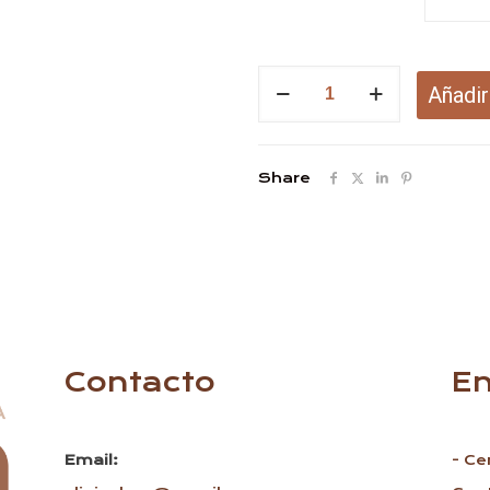
Zionic
Añadir
sesión
30
Share
-
Tarjeta
de
regalo
cantidad
Contacto
En
Email:
- Ce