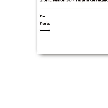
Zionic sesión 30 - Tarjeta de regal
De:
Para: