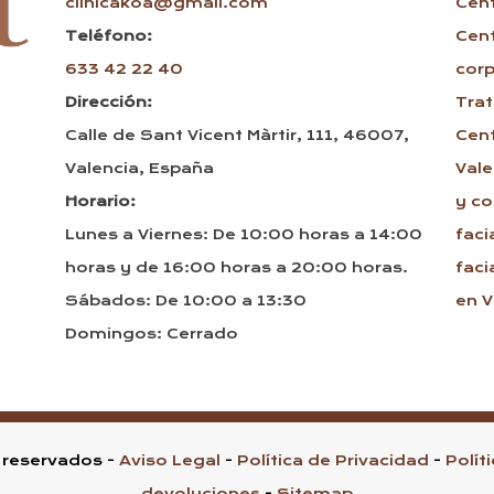
clinicakoa@gmail.com
Cen
Teléfono:
Cen
633 42 22 40
corp
Dirección:
Trat
Calle de Sant Vicent Màrtir, 111, 46007,
Cen
Valencia, España
Vale
Horario:
y co
Lunes a Viernes: De 10:00 horas a 14:00
faci
horas y de 16:00 horas a 20:00 horas.
faci
Sábados: De 10:00 a 13:30
en V
Domingos: Cerrado
 reservados -
Aviso Legal
-
Política de Privacidad
-
Polít
devoluciones
-
Sitemap