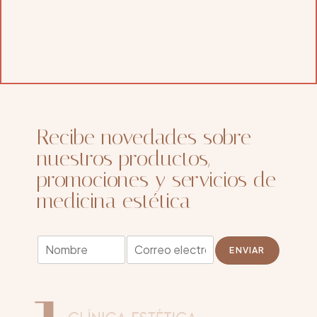
Recibe novedades sobre
nuestros productos,
promociones y servicios de
medicina estética
*
N
E
N
ENVIAR
o
m
o
m
a
m
b
i
b
r
l
r
e
*