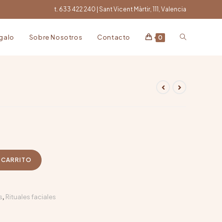
t. 633 422 240 | Sant Vicent Màrtir, 111, Valencia
egalo
Sobre Nosotros
Contacto
0
L CARRITO
s
,
Rituales faciales