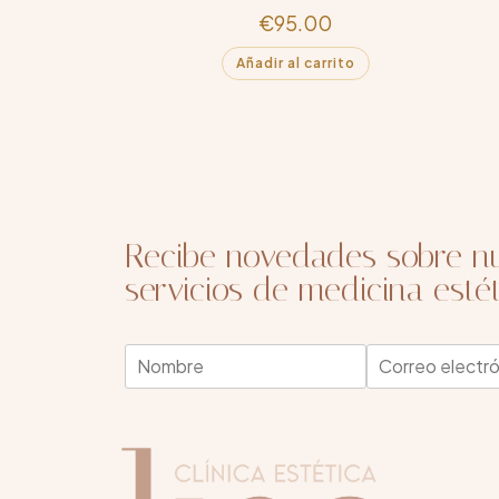
€
95.00
Añadir al carrito
Recibe novedades sobre nu
servicios de medicina estét
N
N
E
o
o
m
m
m
a
b
b
i
r
r
l
e
e
*
*
*