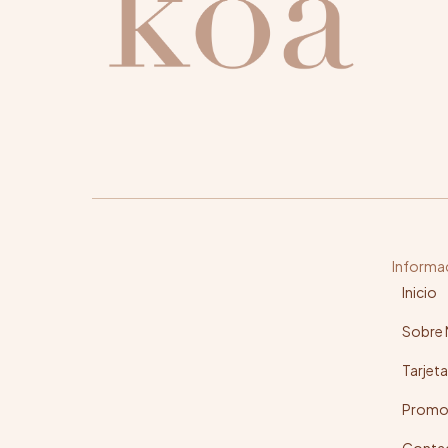
E
m
a
i
l
Informa
Inicio
Sobre
Tarjeta
Promo