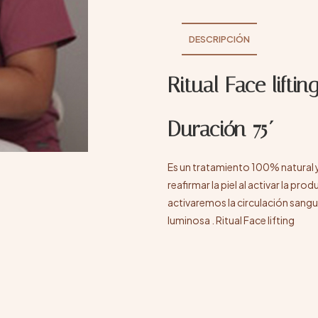
DESCRIPCIÓN
Ritual Face liftin
Duración 75´
Es un tratamiento 100% natural y 
reafirmar la piel al activar la pro
activaremos la circulación sang
luminosa . Ritual Face lifting