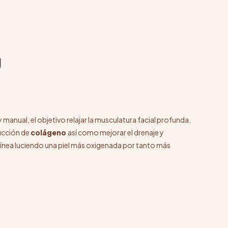
g
manual, el objetivo relajar la musculatura facial profunda,
ducción de
colágeno
así como mejorar el drenaje y
uínea luciendo una piel más oxigenada por tanto más