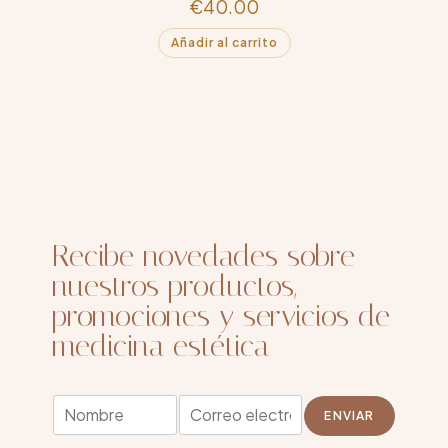
€
40.00
Añadir al carrito
Recibe novedades sobre
nuestros productos,
promociones y servicios de
medicina estética
*
N
E
*
ENVIAR
o
m
E
m
a