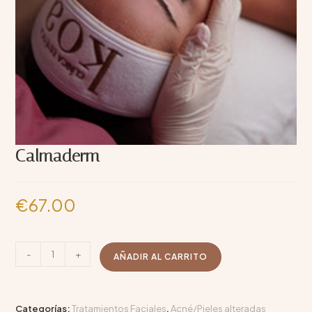
Calmaderm
€
67.00
-
+
AÑADIR AL CARRITO
Categorías:
Tratamientos Faciales
,
Acné/Pieles alteradas