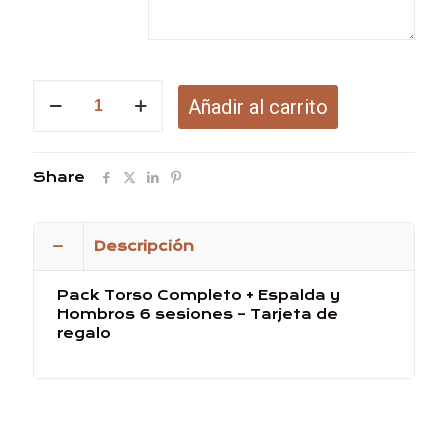
Pack
Añadir al carrito
Torso
Completo
+
Espalda
Share
y
Hombros
6
sesiones
Descripción
-
Tarjeta
Pack Torso Completo + Espalda y
de
Hombros 6 sesiones – Tarjeta de
regalo
regalo
cantidad