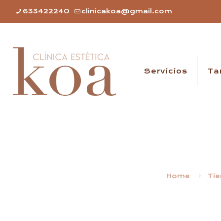
633422240
clinicakoa@gmail.com
Servicios
Ta
Home
Ti