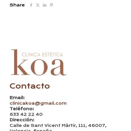
Tarjeta
Share
de
regalo
cantidad
Contacto
Email:
clinicakoa@gmail.com
Teléfono:
633 42 22 40
Dirección:
Calle de Sant Vicent Màrtir, 111, 46007,