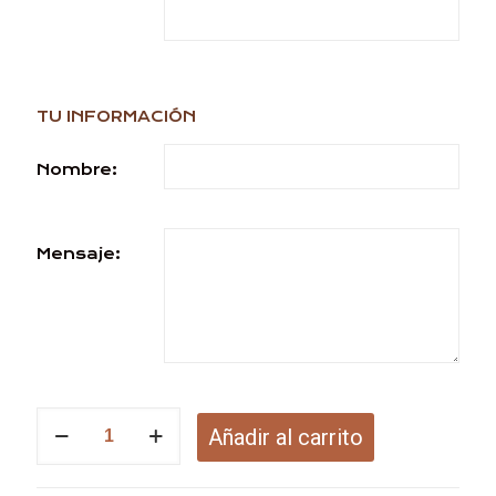
TU INFORMACIÓN
Nombre:
Mensaje:
Ingles
Añadir al carrito
Mujer
SHR
-