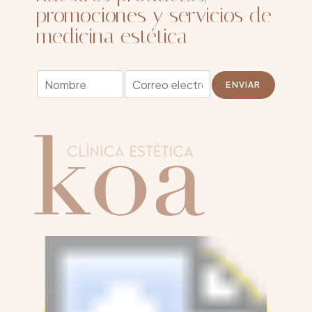
promociones y servicios de
medicina estética
N
E
ENVIAR
o
m
m
a
b
i
r
l
e
*
*