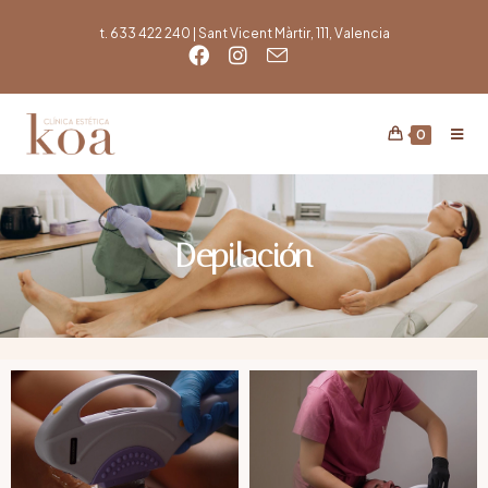
t. 633 422 240 | Sant Vicent Màrtir, 111, Valencia
0
Depilación