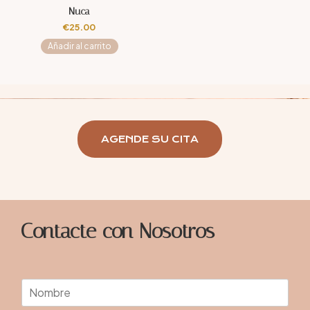
Nuca
€
25.00
Añadir al carrito
AGENDE SU CITA
Contacte con Nosotros
N
o