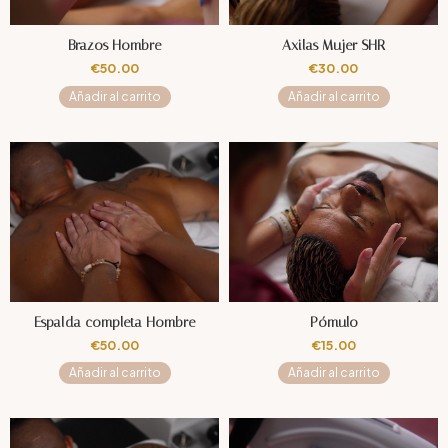
Brazos Hombre
Axilas Mujer SHR
€
50.00
€
30.00
Añadir al carrito
Añadir al carrito
Espalda completa Hombre
Pómulo
€
50.00
€
15.00
Añadir al carrito
Añadir al carrito