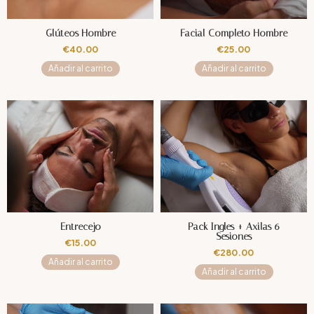
Glúteos Hombre
Facial Completo Hombre
€
40.00
€
25.00
Añadir al carrito
Añadir al carrito
Entrecejo
Pack Ingles + Axilas 6
Sesiones
€
15.00
€
280.00
Añadir al carrito
Añadir al carrito