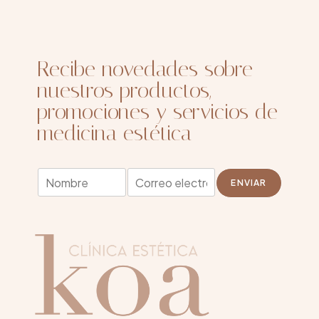
Recibe novedades sobre
nuestros productos,
promociones y servicios de
medicina estética
N
N
E
o
ENVIAR
o
m
m
m
a
b
b
i
r
r
l
e
e
*
N
*
o
m
b
r