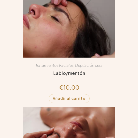
Tratamientos Faciales
,
Depilación cera
Labio/mentón
€
10.00
Añadir al carrito