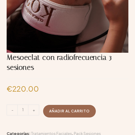
Mesoeclat con radiofrecuencia 3
sesiones
€
220.00
-
+
AÑADIR AL CARRITO
Categorías:
Tratamientos Faciales
,
Pack Sesiones