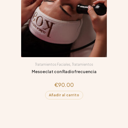
Tratamientos Faciales
,
Tratamientos
Mesoeclat con Radiofrecuencia
€
90.00
Añadir al carrito