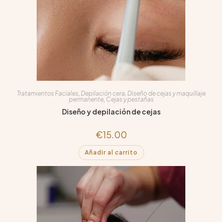
Tratamientos Faciales
,
Depilación cera
,
Diseño de cejas y maquillaje
permanente
,
Cejas y pestañas
Diseño y depilación de cejas
€
15.00
Añadir al carrito