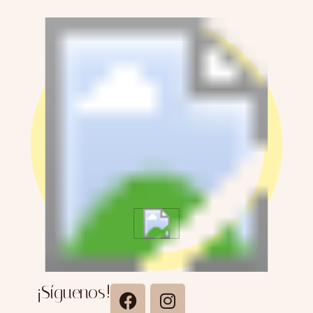
e
N
o
m
b
r
e
¡Síguenos!