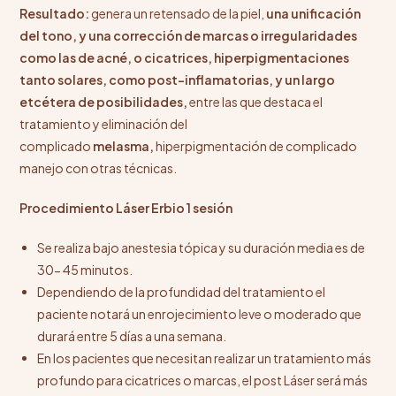
Resultado:
genera un retensado de la piel,
una unificación
del tono, y una corrección de marcas o irregularidades
como las de acné, o cicatrices, hiperpigmentaciones
tanto solares, como post-inflamatorias, y un largo
etcétera de posibilidades,
entre las que destaca el
tratamiento y eliminación del
complicado
melasma,
hiperpigmentación de complicado
manejo con otras técnicas.
Procedimiento Láser Erbio 1 sesión
Se realiza bajo anestesia tópica y su duración media es de
30- 45 minutos.
Dependiendo de la profundidad del tratamiento el
paciente notará un enrojecimiento leve o moderado que
durará entre 5 días a una semana.
En los pacientes que necesitan realizar un tratamiento más
profundo para cicatrices o marcas, el post Láser será más