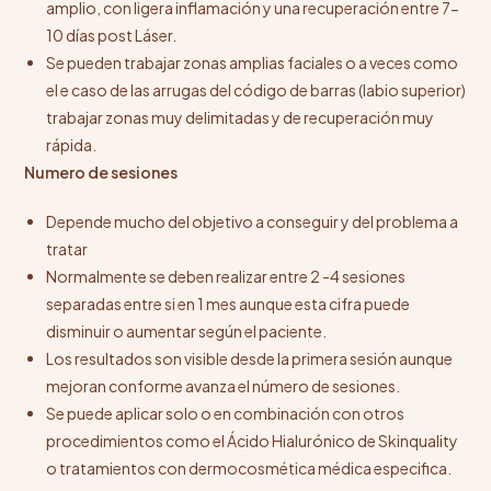
amplio, con ligera inflamación y una recuperación entre 7-
10 días post Láser.
Se pueden trabajar zonas amplias faciales o a veces como
el e caso de las arrugas del código de barras (labio superior)
trabajar zonas muy delimitadas y de recuperación muy
rápida.
Numero de sesiones
Depende mucho del objetivo a conseguir y del problema a
tratar
Normalmente se deben realizar entre 2 -4 sesiones
separadas entre si en 1 mes aunque esta cifra puede
disminuir o aumentar según el paciente.
Los resultados son visible desde la primera sesión aunque
mejoran conforme avanza el número de sesiones.
Se puede aplicar solo o en combinación con otros
procedimientos como el Ácido Hialurónico de Skinquality
o tratamientos con dermocosmética médica especifica.