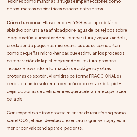
lesiones como manchas, arrugas e imperfecciones como
poros, marcas de cicatrices de acné, entre otros. .
Cómo funciona:
El láser erbio Er:YAG es un tipo de láser
ablativo con una alta afinidad por el agua de los tejidos sobre
los que actúa, aumentando su temperatura y vaporizándola,
produciendo pequeños microcanales que se comportan
como pequeñas micro-heridas que estimulan los procesos
de reparación de la piel, mejorando su textura, grosor e
incluso renovando la formación de colágeno y otras
proteínas de sostén.
Al emitirse de forma FRACCIONAL es
decir, actuando solo en un pequeño porcentaje de la piel y
dejando zonas de piel indemnes que aceleran la recuperación
de la piel.
Con respecto a otros procedimientos de resurfacing como
son el CO2, el láser de erbio
presenta una gran ventaja y es la
menor convalecencia para el paciente.