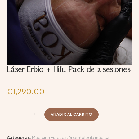
Láser Erbio + Hifu Pack de 2 sesiones
€
1,290.00
-
+
AÑADIR AL CARRITO
Categorías:
Medicina Estética
,
Aparatología médica