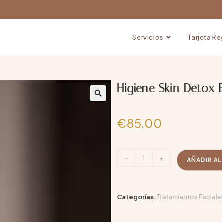
Servicios
Tarjeta R
Higiene Skin Detox 
€
85.00
-
+
AÑADIR A
Categorías:
Tratamientos Faciale