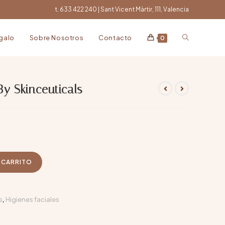
t. 633 422 240 | Sant Vicent Màrtir, 111, Valencia
egalo
Sobre Nosotros
Contacto
0
By Skinceuticals
L CARRITO
s
,
Higienes faciales