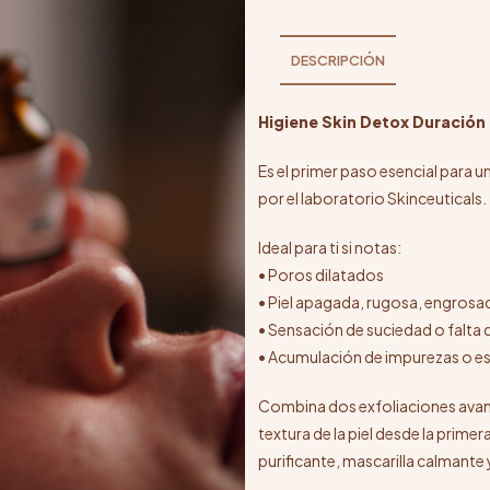
DESCRIPCIÓN
Higiene Skin Detox Duración
Es el primer paso esencial para u
por el laboratorio Skinceuticals.
Ideal para ti si notas:
• Poros dilatados
• Piel apagada, rugosa, engrosa
• Sensación de suciedad o falta 
• Acumulación de impurezas o e
Combina dos exfoliaciones avanz
textura de la piel desde la prim
purificante, mascarilla calmante 