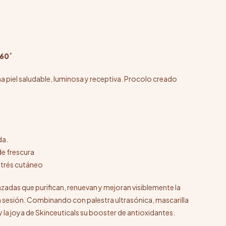
 60´
na piel saludable, luminosa y receptiva. Procolo creado
da.
de frescura
strés cutáneo
adas que purifican, renuevan y mejoran visiblemente la
era sesión. Combinando con palestra ultrasónica, mascarilla
y la joya de Skinceuticals su booster de antioxidantes.