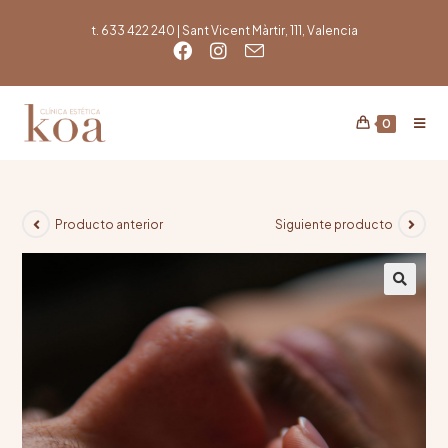
t. 633 422 240 | Sant Vicent Màrtir, 111, Valencia
0
Producto anterior
Siguiente producto