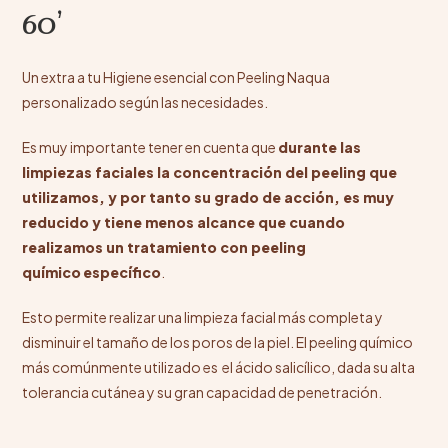
60
’
Un extra a tu Higiene esencial con Peeling Naqua
personalizado según las necesidades.
Es muy importante tener en cuenta que
durante las
limpiezas faciales la concentración del peeling que
utilizamos, y por tanto su grado de acción, es muy
reducido y tiene menos alcance que cuando
realizamos un
tratamiento con peeling
químico
específico
.
Esto permite realizar una limpieza facial más completa y
disminuir el tamaño de los poros de la piel. El peeling químico
más comúnmente utilizado es el ácido salicílico, dada su alta
tolerancia cutánea y su gran capacidad de penetración.