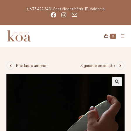
t. 633 422 240 | Sant Vicent Màrtir, 111, Valencia
0
Producto anterior
Siguiente producto