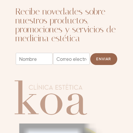
Recibe novedades sobre
nuestros productos,
promociones y servicios de
medicina estética
N
N
E
o
ENVIAR
o
m
m
m
a
b
b
i
r
r
l
e
e
*
*
*
*