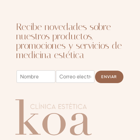
Recibe novedades sobre
nuestros productos,
promociones y servicios de
medicina estética
*
N
E
N
ENVIAR
o
m
o
m
a
m
b
i
b
r
l
r
e
*
e
*
N
o
m
b
r