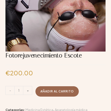
Fotorejuvenecimiento Escote
€
200.00
-
+
AÑADIR AL CARRITO
Categorías:
Medicina Estética
,
Aparatología médica