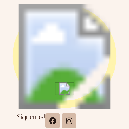
e
¡Síguenos!