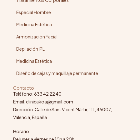
Tratamientos Corporales
Especial Hombre
Medicina Estética
Armonización Facial
Depilación IPL
Medicina Estética
Diseño de cejas y maquillaje permanente
Contacto
Teléfono: 633 42 22 40
Email: clinicakoa@gmail.com
Dirección: Calle de Sant Vicent Màrtir, 111, 46007,
Valencia, España
Horario:
De lunes a viernes de 10h a 20h.