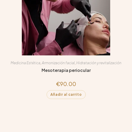
Medicina Estética
,
Armonización facial
,
Hidratación y revitalización
Mesoterapia periocular
€
90.00
Añadir al carrito