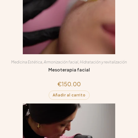
Medicina Estética
,
Armonización facial
,
Hidratación y revitalización
Mesoterapia facial
€
150.00
Añadir al carrito