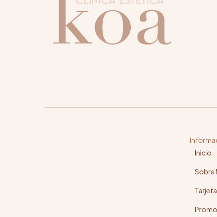
o
*
m
b
r
e
N
o
m
b
r
e
Informa
Inicio
Sobre
Tarjeta
Promo