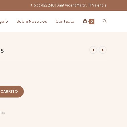
t. 633 422 240 | Sant Vicent Màrtir, 111, Valencia
egalo
Sobre Nosotros
Contacto
0
es
L CARRITO
les