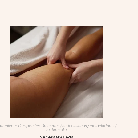
atamientos Corporales
,
Drenantes / anticelulíticos / moldeladores /
reafirmante
Necessary Legs