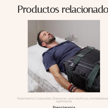
Productos relacionado
Tratamientos Corporales
,
Drenantes / anticelulíticos / moldeladore
reafirmante
Presoterapia