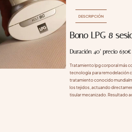
DESCRIPCIÓN
Bono LPG 8 sesi
Duración 40’ precio 650€
Tratamiento lpg corporal más 
tecnología para remodelación co
tratamiento conocido mundialment
los tejidos, actuando directame
tisular mecanizado. Resultado act