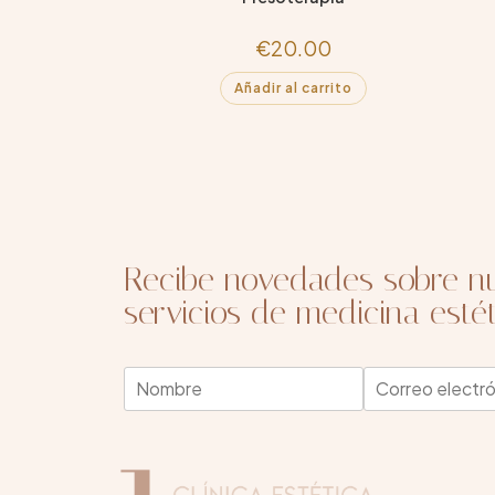
€
20.00
Añadir al carrito
Recibe novedades sobre nu
servicios de medicina estét
E
N
E
m
o
m
a
m
a
i
b
i
l
r
l
N
e
*