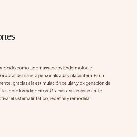
ones
conocido como Lipomassage by Endermologie,
rporal de manera personalizada y placentera. Es un
e , gracias a la estimulación celular, y oxigenación de
nte sobre los adipocitos. Gracias a su amasamiento
ivar el sistema linfático, redefinir y remodelar.