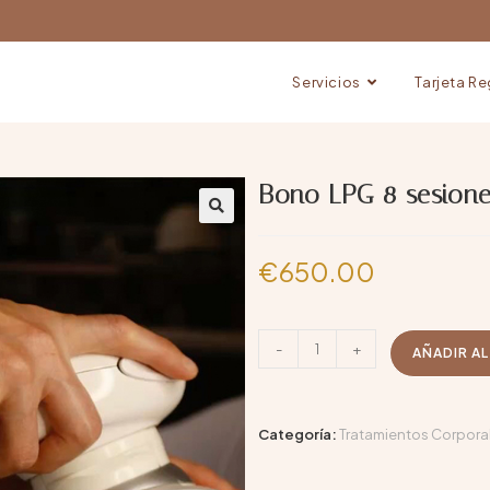
Servicios
Tarjeta R
Bono LPG 8 sesion
€
650.00
-
+
AÑADIR A
Categoría:
Tratamientos Corpora