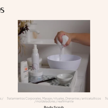
s
s /
Tratamientos Corporales
,
Masaje / rituales
,
Drenantes / anticelulíticos
Tr
/ moldeladores / reafirmante
Body Scrub